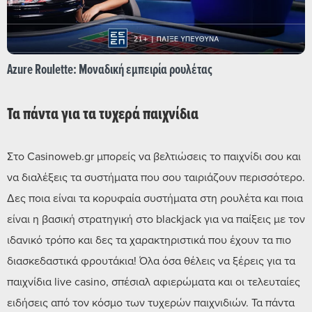
Azure Roulette: Μοναδική εμπειρία ρουλέτας
Τα πάντα για τα τυχερά παιχνίδια
Στο Casinoweb.gr μπορείς να βελτιώσεις το παιχνίδι σου και
να διαλέξεις τα συστήματα που σου ταιριάζουν περισσότερο.
Δες ποια είναι τα κορυφαία συστήματα στη ρουλέτα και ποια
είναι η βασική στρατηγική στο blackjack για να παίξεις με τον
ιδανικό τρόπο και δες τα χαρακτηριστικά που έχουν τα πιο
διασκεδαστικά φρουτάκια! Όλα όσα θέλεις να ξέρεις για τα
παιχνίδια live casino, σπέσιαλ αφιερώματα και οι τελευταίες
ειδήσεις από τον κόσμο των τυχερών παιχνιδιών. Τα πάντα