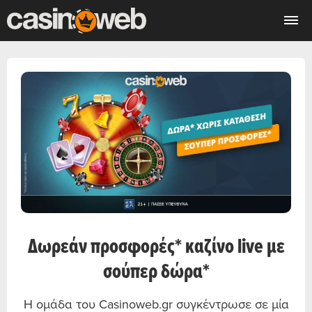
Δωρεάν προσφορές* καζίνο live με
σούπερ δώρα*
Η ομάδα του Casinoweb.gr συγκέντρωσε σε μία