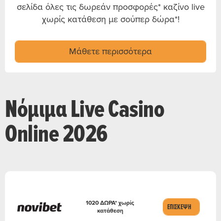
σελίδα όλες τις δωρεάν προσφορές* καζίνο live
χωρίς κατάθεση με σούπερ δώρα*!
Μάθετε περισσότερα
Νόμιμα Live Casino
Online 2026
1020 ΔΩΡΑ* χωρίς
ΕΠΙΣΚΕΨΗ
κατάθεση