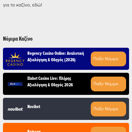
για το καζίνο, εδώ!
Νόμιμα Καζίνο
Regency Casino Online: Αναλυτική
Παίξε Νόμιμα
Αξιολόγηση & Οδηγός (2026)
Elabet Casino Live: Πλήρης
Παίξε Νόμιμα
Αξιολόγηση & Οδηγός 2026
Novibet
Παίξε Νόμιμα
Betsson