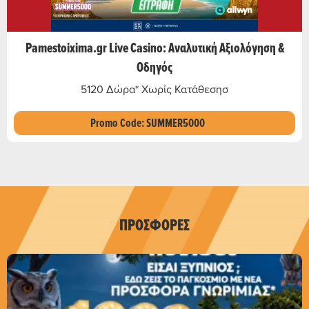
Pamestoixima.gr Live Casino: Αναλυτική Αξιολόγηση &
Οδηγός
5120 Δώρα* Χωρίς Κατάθεσησ
Promo Code: SUMMER5000
ΠΡΟΣΦΟΡΕΣ