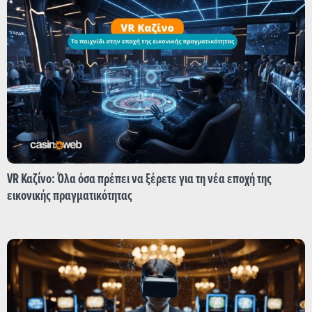
VR Καζίνο: Όλα όσα πρέπει να ξέρετε για τη νέα εποχή της
εικονικής πραγματικότητας