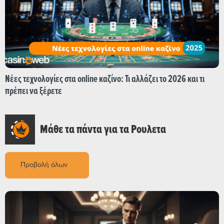
Νέες τεχνολογίες στα online καζίνο: Τι αλλάζει το 2026 και τι
πρέπει να ξέρετε
Μάθε τα πάντα για τα Ρουλετα
Προβολή όλων