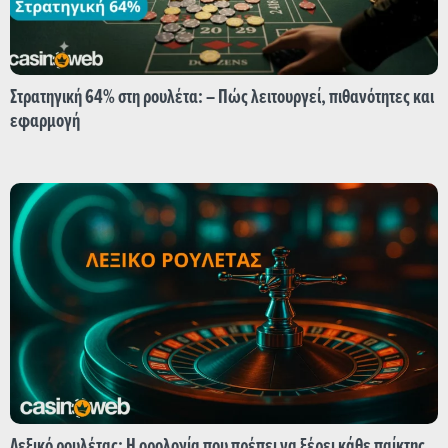
Στρατηγική 64% στη ρουλέτα: – Πώς λειτουργεί, πιθανότητες και
εφαρμογή
Λεξικό ρουλέτας: Η ορολογία που πρέπει να ξέρει κάθε παίκτης