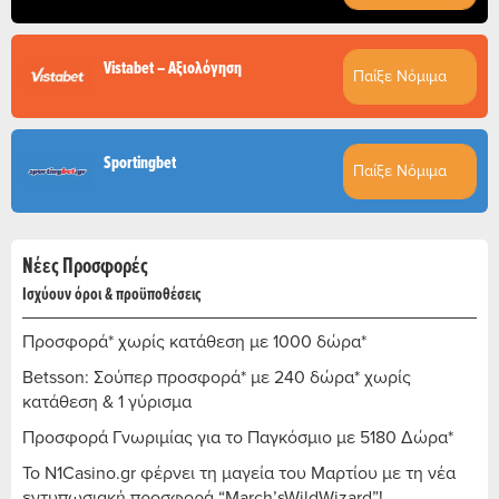
Vistabet – Αξιολόγηση
Παίξε Νόμιμα
Sportingbet
Παίξε Νόμιμα
Νέες Προσφορές
Ισχύουν όροι & προϋποθέσεις
Προσφορά* χωρίς κατάθεση με 1000 δώρα*
Betsson: Σούπερ προσφορά* με 240 δώρα* χωρίς
κατάθεση & 1 γύρισμα
Προσφορά Γνωριμίας για το Παγκόσμιο με 5180 Δώρα*
Το N1Casino.gr φέρνει τη μαγεία του Μαρτίου με τη νέα
εντυπωσιακή προσφορά “March’sWildWizard”!