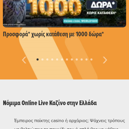
Προσφορά* χωρίς κατάθεση με 1000 δώρα*
‹
›
Νόμιμα Online Live Καζίνο στην Ελλάδα
Έμπειρος παίκτης casino ή αρχάριος; Ψάχνεις τρόπους