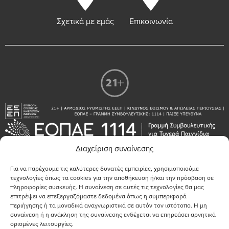
Σχετικά με εμάς
Επικοινωνία
Διαχείριση συναίνεσης
Για να παρέχουμε τις καλύτερες δυνατές εμπειρίες, χρησιμοποιούμε
21+ | ΑΡΜΟΔΙΟΣ ΡΥΘΜΙΣΤΗΣ ΕΕΕΠ | ΚΙΝΔΥΝΟΣ ΕΘΙΣΜΟΥ & ΑΠΩΛΕΙΑΣ
τεχνολογίες όπως τα cookies για την αποθήκευση ή/και την πρόσβαση σε
ΠΕΡΙΟΥΣΙΑΣ | ΕΟΠΑΕ – ΓΡΑΜΜΗ ΣΥΜΒΟΥΛΕΥΤΙΚΗΣ: 1114 | ΠΑΙΞΕ ΥΠΕΥΘΥΝΑ
πληροφορίες συσκευής. Η συναίνεση σε αυτές τις τεχνολογίες θα μας
| *Για όλες τις Προσφορές: Ισχύουν όροι και προϋποθέσεις
επιτρέψει να επεξεργαζόμαστε δεδομένα όπως η συμπεριφορά
περιήγησης ή τα μοναδικά αναγνωριστικά σε αυτόν τον ιστότοπο. Η μη
συναίνεση ή η ανάκληση της συναίνεσης ενδέχεται να επηρεάσει αρνητικά
ορισμένες λειτουργίες.