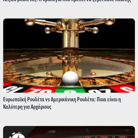
Ευρωπαϊκή Ρουλέτα vs Αμερικάνικη Ρουλέτα: Ποια είναι η
Καλύτερη για Αρχάριους