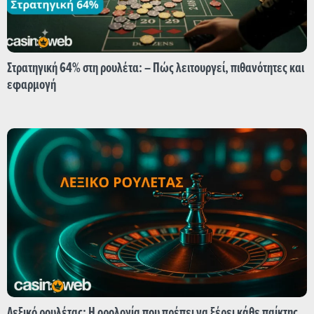
Στρατηγική 64% στη ρουλέτα: – Πώς λειτουργεί, πιθανότητες και
εφαρμογή
Λεξικό ρουλέτας: Η ορολογία που πρέπει να ξέρει κάθε παίκτης