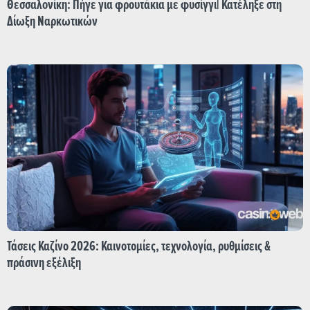
Θεσσαλονίκη: Πήγε για φρουτάκια με φυσίγγι| Κατέληξε στη
Δίωξη Ναρκωτικών
Τάσεις Καζίνο 2026: Καινοτομίες, τεχνολογία, ρυθμίσεις &
πράσινη εξέλιξη