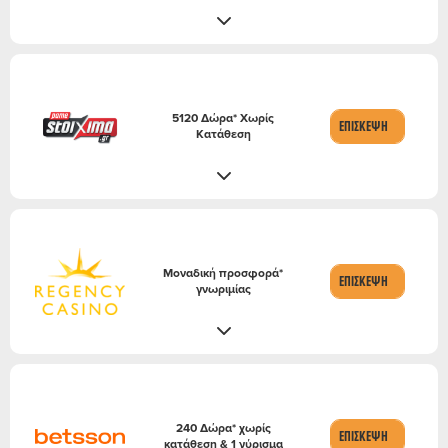
5120 Δώρα* Χωρίς
ΕΠΙΣΚΕΨΗ
Κατάθεση
Μοναδική προσφορά*
ΕΠΙΣΚΕΨΗ
γνωριμίας
240 Δώρα* χωρίς
ΕΠΙΣΚΕΨΗ
κατάθεση & 1 γύρισμα