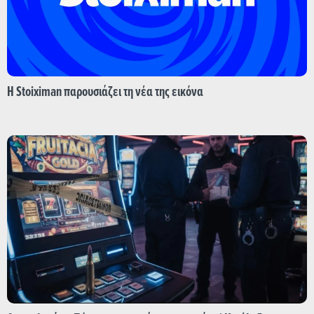
Η Stoiximan παρουσιάζει τη νέα της εικόνα