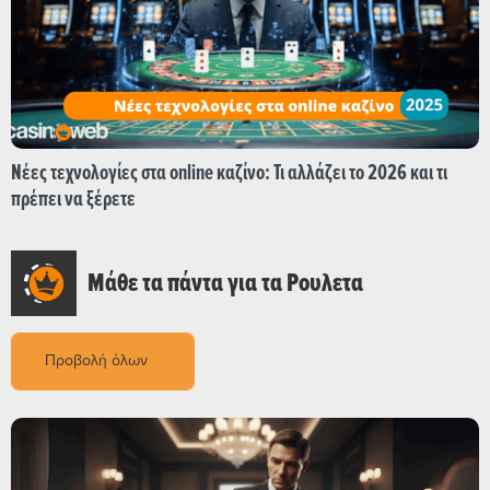
Νέες τεχνολογίες στα online καζίνο: Τι αλλάζει το 2026 και τι
πρέπει να ξέρετε
Μάθε τα πάντα για τα Ρουλετα
Προβολή όλων