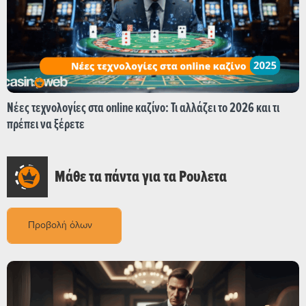
Νέες τεχνολογίες στα online καζίνο: Τι αλλάζει το 2026 και τι
πρέπει να ξέρετε
Μάθε τα πάντα για τα Ρουλετα
Προβολή όλων