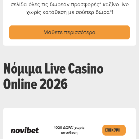
σελίδα όλες τις δωρεάν προσφορές* καζίνο live
χωρίς κατάθεση με σούπερ δώρα*!
Μάθετε περισσότερα
Νόμιμα Live Casino
Online 2026
1020 ΔΩΡΑ* χωρίς
ΕΠΙΣΚΕΨΗ
κατάθεση