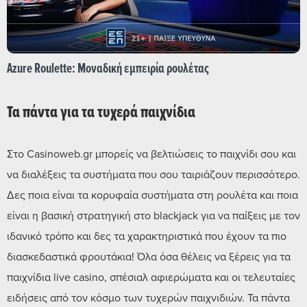
Azure Roulette: Μοναδική εμπειρία ρουλέτας
Τα πάντα για τα τυχερά παιχνίδια
Στο Casinoweb.gr μπορείς να βελτιώσεις το παιχνίδι σου και
να διαλέξεις τα συστήματα που σου ταιριάζουν περισσότερο.
Δες ποια είναι τα κορυφαία συστήματα στη ρουλέτα και ποια
είναι η βασική στρατηγική στο blackjack για να παίξεις με τον
ιδανικό τρόπο και δες τα χαρακτηριστικά που έχουν τα πιο
διασκεδαστικά φρουτάκια! Όλα όσα θέλεις να ξέρεις για τα
παιχνίδια live casino, σπέσιαλ αφιερώματα και οι τελευταίες
ειδήσεις από τον κόσμο των τυχερών παιχνιδιών. Τα πάντα