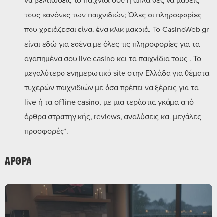
να βελτιώσεις το παιχνίδι σου ή απλά θες να μάθεις
τους κανόνες των παιχνιδιών; Όλες οι πληροφορίες
που χρειάζεσαι είναι ένα κλικ μακριά. Το CasinoWeb.gr
είναι εδώ για εσένα με όλες τις πληροφορίες για τα
αγαπημένα σου live casino και τα παιχνίδια τους . Το
μεγαλύτερο ενημερωτικό site στην Ελλάδα για θέματα
τυχερών παιχνιδιών με όσα πρέπει να ξέρεις για τα
live ή τα offline casino, με μια τεράστια γκάμα από
άρθρα στρατηγικής, reviews, αναλύσεις και μεγάλες
προσφορές*.
ΑΡΘΡΑ