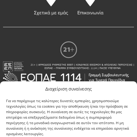
Σχετικά με εμάς
Επικοινωνία
Διαχείριση συναίνεσης
Για να παρέχουμε τις καλύτερες δυνατές εμπειρίες, χρησιμοποιούμε
21+ | ΑΡΜΟΔΙΟΣ ΡΥΘΜΙΣΤΗΣ ΕΕΕΠ | ΚΙΝΔΥΝΟΣ ΕΘΙΣΜΟΥ & ΑΠΩΛΕΙΑΣ
τεχνολογίες όπως τα cookies για την αποθήκευση ή/και την πρόσβαση σε
ΠΕΡΙΟΥΣΙΑΣ | ΕΟΠΑΕ – ΓΡΑΜΜΗ ΣΥΜΒΟΥΛΕΥΤΙΚΗΣ: 1114 | ΠΑΙΞΕ ΥΠΕΥΘΥΝΑ
πληροφορίες συσκευής. Η συναίνεση σε αυτές τις τεχνολογίες θα μας
| *Για όλες τις Προσφορές: Ισχύουν όροι και προϋποθέσεις
επιτρέψει να επεξεργαζόμαστε δεδομένα όπως η συμπεριφορά
περιήγησης ή τα μοναδικά αναγνωριστικά σε αυτόν τον ιστότοπο. Η μη
συναίνεση ή η ανάκληση της συναίνεσης ενδέχεται να επηρεάσει αρνητικά
ορισμένες λειτουργίες.