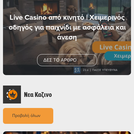
Live Casino από κινητό | Χειμερινός
οδηγός για παιχνίδι με ασφάλεια και
άνεση
ΔΕΣ ΤΟ ΑΡΘΡΟ
Νεα Καζινο
Προβολή όλων