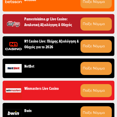
Παίξε Νόμιμα
Pamestoixima.gr Live Casino:
Παίξε Νόμιμα
Αναλυτική Αξιολόγηση & Οδηγός
N1 Casino Live: Πλήρης Αξιολόγηση &
Παίξε Νόμιμα
Οδηγός για το 2026
NetBet
Παίξε Νόμιμα
Winmasters Live Casino
Παίξε Νόμιμα
Bwin
Παίξε Νόμιμα