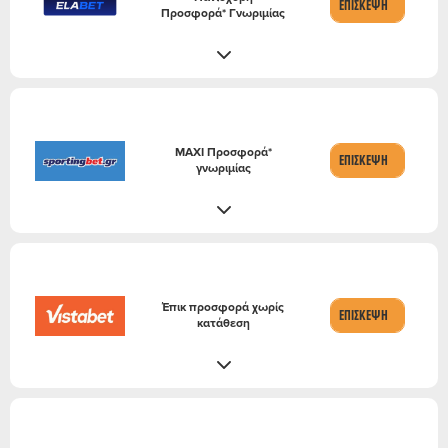
ΕΠΙΣΚΕΨΗ
Προσφορά* Γνωριμίας
MAXI Προσφορά*
ΕΠΙΣΚΕΨΗ
γνωριμίας
Έπικ προσφορά χωρίς
ΕΠΙΣΚΕΨΗ
κατάθεση