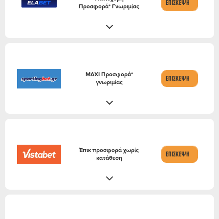
ΕΠΙΣΚΕΨΗ
Προσφορά* Γνωριμίας
MAXI Προσφορά*
ΕΠΙΣΚΕΨΗ
γνωριμίας
Έπικ προσφορά χωρίς
ΕΠΙΣΚΕΨΗ
κατάθεση