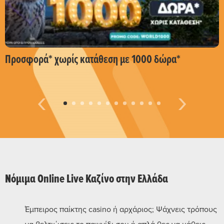
Προσφορά* χωρίς κατάθεση με 1000 δώρα*
‹
›
Νόμιμα Online Live Καζίνο στην Ελλάδα
Έμπειρος παίκτης casino ή αρχάριος; Ψάχνεις τρόπους