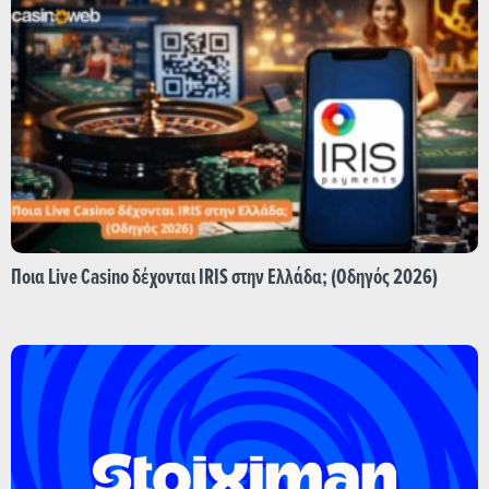
Ποια Live Casino δέχονται IRIS στην Ελλάδα; (Οδηγός 2026)