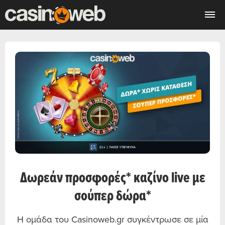
Δωρεάν προσφορές* καζίνο live με
σούπερ δώρα*
Η ομάδα του Casinoweb.gr συγκέντρωσε σε μία