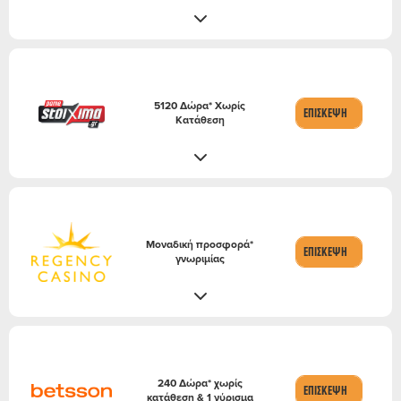
5120 Δώρα* Χωρίς
ΕΠΙΣΚΕΨΗ
Κατάθεση
Μοναδική προσφορά*
ΕΠΙΣΚΕΨΗ
γνωριμίας
240 Δώρα* χωρίς
ΕΠΙΣΚΕΨΗ
κατάθεση & 1 γύρισμα