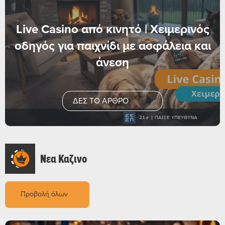
Live Casino από κινητό | Χειμερινός
οδηγός για παιχνίδι με ασφάλεια και
άνεση
ΔΕΣ ΤΟ ΑΡΘΡΟ
Νεα Καζινο
Προβολή όλων