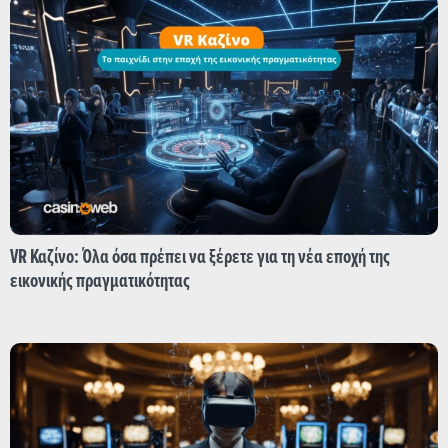
VR Καζίνο: Όλα όσα πρέπει να ξέρετε για τη νέα εποχή της
εικονικής πραγματικότητας