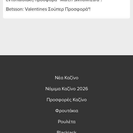
Betsson: Valentines Σούπερ Προσφορά*!
Νέα Καζίνο
Νόμιμα Καζίνο 2026
Προσφορές Καζίνο
Φρουτάκια
Ρουλέτα
Blackjack