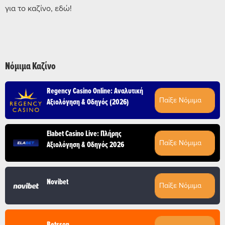
για το καζίνο, εδώ!
Νόμιμα Καζίνο
Regency Casino Online: Αναλυτική
Παίξε Νόμιμα
Αξιολόγηση & Οδηγός (2026)
Elabet Casino Live: Πλήρης
Παίξε Νόμιμα
Αξιολόγηση & Οδηγός 2026
Novibet
Παίξε Νόμιμα
Betsson