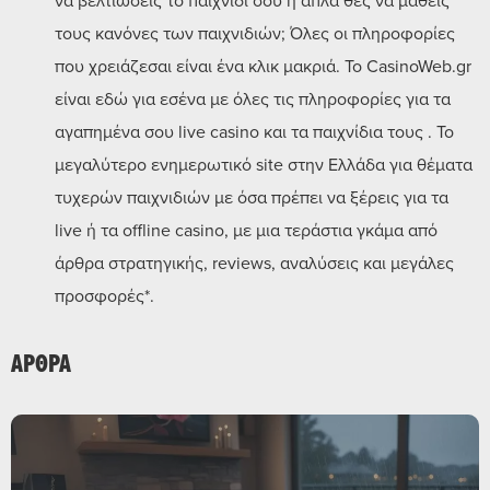
να βελτιώσεις το παιχνίδι σου ή απλά θες να μάθεις
τους κανόνες των παιχνιδιών; Όλες οι πληροφορίες
που χρειάζεσαι είναι ένα κλικ μακριά. Το CasinoWeb.gr
είναι εδώ για εσένα με όλες τις πληροφορίες για τα
αγαπημένα σου live casino και τα παιχνίδια τους . Το
μεγαλύτερο ενημερωτικό site στην Ελλάδα για θέματα
τυχερών παιχνιδιών με όσα πρέπει να ξέρεις για τα
live ή τα offline casino, με μια τεράστια γκάμα από
άρθρα στρατηγικής, reviews, αναλύσεις και μεγάλες
προσφορές*.
ΑΡΘΡΑ