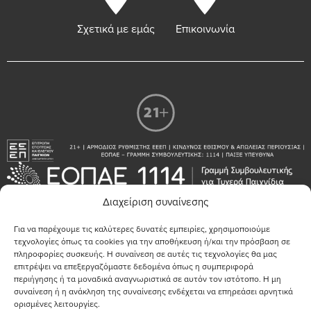
Σχετικά με εμάς
Επικοινωνία
Διαχείριση συναίνεσης
Για να παρέχουμε τις καλύτερες δυνατές εμπειρίες, χρησιμοποιούμε
21+ | ΑΡΜΟΔΙΟΣ ΡΥΘΜΙΣΤΗΣ ΕΕΕΠ | ΚΙΝΔΥΝΟΣ ΕΘΙΣΜΟΥ & ΑΠΩΛΕΙΑΣ
τεχνολογίες όπως τα cookies για την αποθήκευση ή/και την πρόσβαση σε
ΠΕΡΙΟΥΣΙΑΣ | ΕΟΠΑΕ – ΓΡΑΜΜΗ ΣΥΜΒΟΥΛΕΥΤΙΚΗΣ: 1114 | ΠΑΙΞΕ ΥΠΕΥΘΥΝΑ
πληροφορίες συσκευής. Η συναίνεση σε αυτές τις τεχνολογίες θα μας
| *Για όλες τις Προσφορές: Ισχύουν όροι και προϋποθέσεις
επιτρέψει να επεξεργαζόμαστε δεδομένα όπως η συμπεριφορά
περιήγησης ή τα μοναδικά αναγνωριστικά σε αυτόν τον ιστότοπο. Η μη
συναίνεση ή η ανάκληση της συναίνεσης ενδέχεται να επηρεάσει αρνητικά
ορισμένες λειτουργίες.