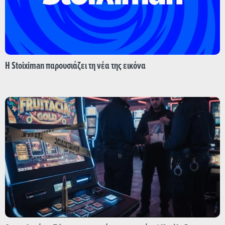
Η Stoiximan παρουσιάζει τη νέα της εικόνα