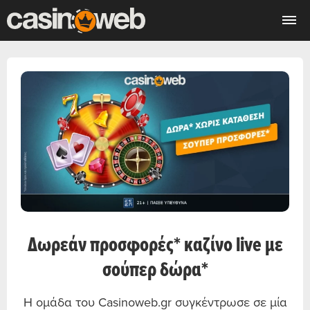
Δωρεάν προσφορές* καζίνο live με
σούπερ δώρα*
Η ομάδα του Casinoweb.gr συγκέντρωσε σε μία