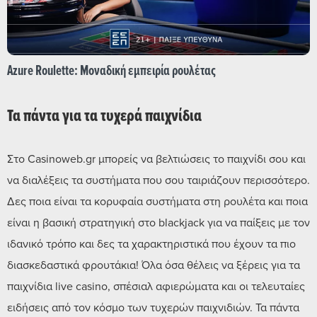
Azure Roulette: Μοναδική εμπειρία ρουλέτας
Τα πάντα για τα τυχερά παιχνίδια
Στο Casinoweb.gr μπορείς να βελτιώσεις το παιχνίδι σου και
να διαλέξεις τα συστήματα που σου ταιριάζουν περισσότερο.
Δες ποια είναι τα κορυφαία συστήματα στη ρουλέτα και ποια
είναι η βασική στρατηγική στο blackjack για να παίξεις με τον
ιδανικό τρόπο και δες τα χαρακτηριστικά που έχουν τα πιο
διασκεδαστικά φρουτάκια! Όλα όσα θέλεις να ξέρεις για τα
παιχνίδια live casino, σπέσιαλ αφιερώματα και οι τελευταίες
ειδήσεις από τον κόσμο των τυχερών παιχνιδιών. Τα πάντα