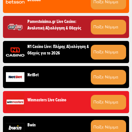
Παίξε Νόμιμα
Pamestoixima.gr Live Casino:
Παίξε Νόμιμα
Αναλυτική Αξιολόγηση & Οδηγός
N1 Casino Live: Πλήρης Αξιολόγηση &
Παίξε Νόμιμα
Οδηγός για το 2026
NetBet
Παίξε Νόμιμα
Winmasters Live Casino
Παίξε Νόμιμα
Bwin
Παίξε Νόμιμα