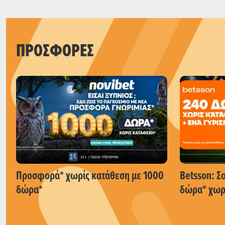
ΠΡΟΣΦΟΡΕΣ
Προσφορά* χωρίς κατάθεση με 1000
Betsson: 
δώρα*
δώρα* χωρί