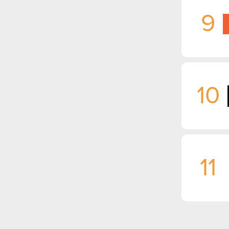
9
10
11