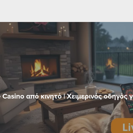
e Casino από κινητό | Χειμερινός οδηγός γ