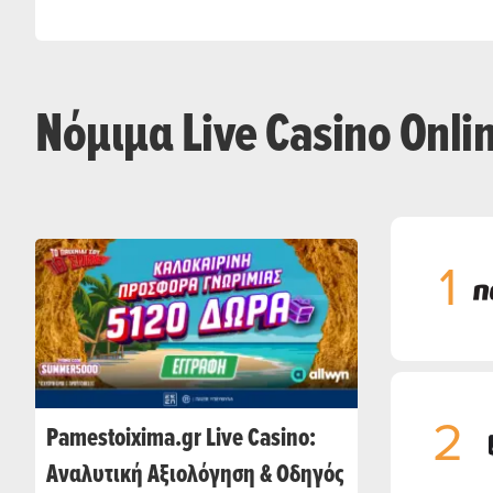
Νόμιμα Live Casino Onli
1
2
Pamestoixima.gr Live Casino:
Αναλυτική Αξιολόγηση & Οδηγός