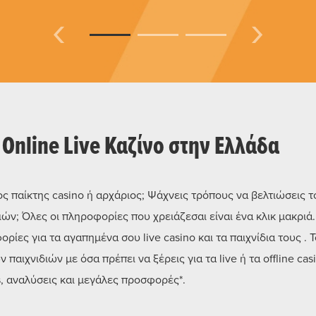
‹
›
Online Live Καζίνο στην Ελλάδα
ς παίκτης casino ή αρχάριος; Ψάχνεις τρόπους να βελτιώσεις τ
ιών; Όλες οι πληροφορίες που χρειάζεσαι είναι ένα κλικ μακριά.
ρίες για τα αγαπημένα σου live casino και τα παιχνίδια τους .
 παιχνιδιών με όσα πρέπει να ξέρεις για τα live ή τα offline ca
, αναλύσεις και μεγάλες προσφορές*.