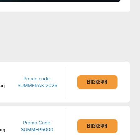
Promo code:
ΕΠΙΣΚΕΨΗ
ση
SUMMERAKI2026
*
Promo Code:
ΕΠΙΣΚΕΨΗ
ση
SUMMER5000