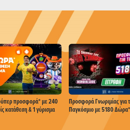
Σούπερ προσφορά* με 240
Προσφορά Γνωριμίας για 
ς κατάθεση & 1 γύρισμα
Παγκόσμιο με 5180 Δώρα