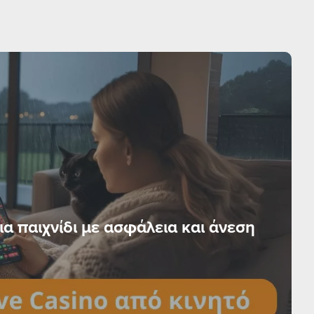
ια παιχνίδι με ασφάλεια και άνεση