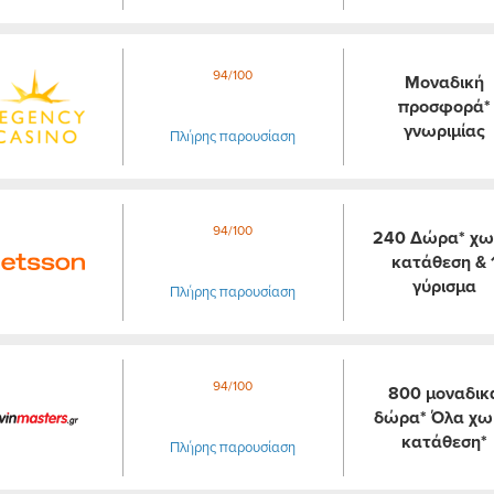
94/100
Μοναδική
προσφορά*
γνωριμίας
Πλήρης παρουσίαση
94/100
240 Δώρα* χω
κατάθεση & 
γύρισμα
Πλήρης παρουσίαση
94/100
800 μοναδικ
δώρα* Όλα χω
κατάθεση*
Πλήρης παρουσίαση