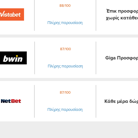
88/100
Έπικ προσφο
χωρίς κατάθε
Πλήρης παρουσίαση
87/100
Giga Προσφο
Πλήρης παρουσίαση
87/100
Kάθε μέρα δώ
Πλήρης παρουσίαση