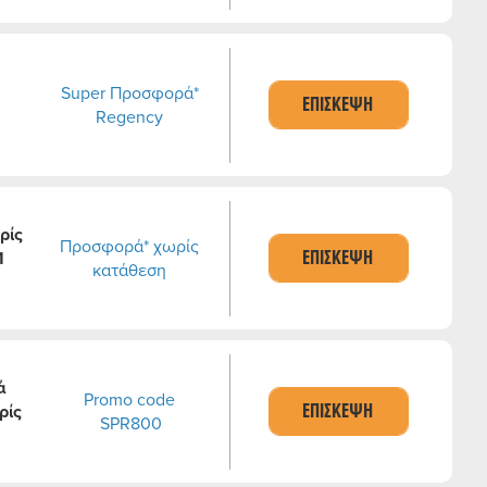
Super Προσφορά*
ΕΠΙΣΚΕΨΗ
Regency
ρίς
Προσφορά* χωρίς
ΕΠΙΣΚΕΨΗ
1
κατάθεση
ά
Promo code
ΕΠΙΣΚΕΨΗ
ρίς
SPR800