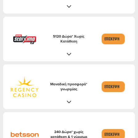
5120 Δώρα* Χωρίς
ΕΠΙΣΚΕΨΗ
Κατάθεση
Μοναδική προσφορά*
ΕΠΙΣΚΕΨΗ
γνωριμίας
240 Δώρα* χωρίς
ΕΠΙΣΚΕΨΗ
κατάθεση & 1 γύρισμα