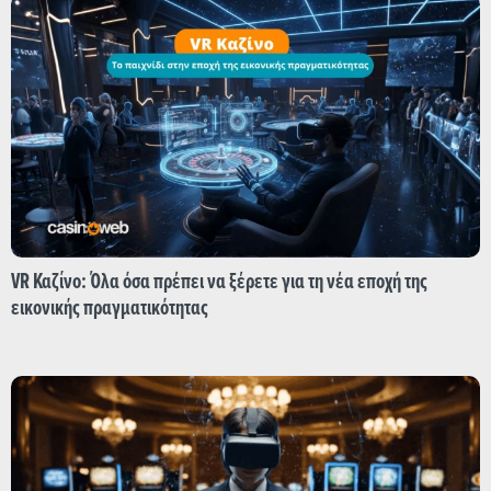
VR Καζίνο: Όλα όσα πρέπει να ξέρετε για τη νέα εποχή της
εικονικής πραγματικότητας