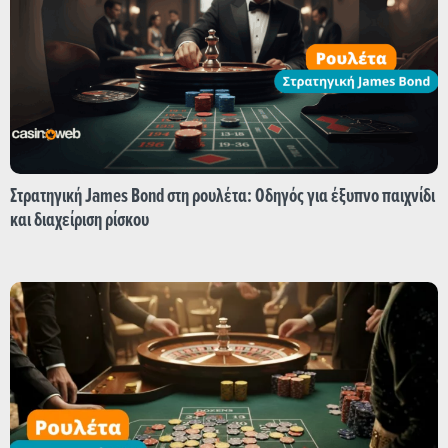
Στρατηγική James Bond στη ρουλέτα: Οδηγός για έξυπνο παιχνίδι
και διαχείριση ρίσκου