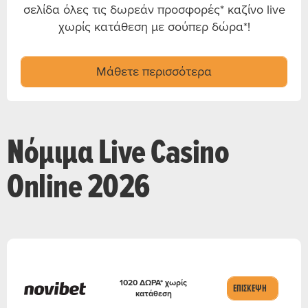
σελίδα όλες τις δωρεάν προσφορές* καζίνο live
χωρίς κατάθεση με σούπερ δώρα*!
Μάθετε περισσότερα
Νόμιμα Live Casino
Online 2026
1020 ΔΩΡΑ* χωρίς
ΕΠΙΣΚΕΨΗ
κατάθεση