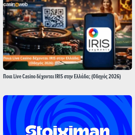
Ποια Live Casino δέχονται IRIS στην Ελλάδα; (Οδηγός 2026)