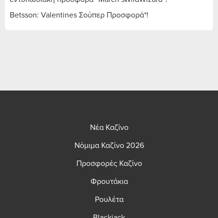
Betsson: Valentines Σούπερ Προσφορά*!
Νέα Καζίνο
Νόμιμα Καζίνο 2026
Προσφορές Καζίνο
Φρουτάκια
Ρουλέτα
Blackjack