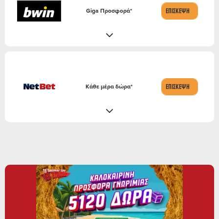
ΕΠΙΣΚΕΨΗ
Giga Προσφορά*
ΕΠΙΣΚΕΨΗ
Kάθε μέρα δώρα*