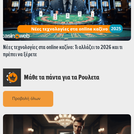
Νέες τεχνολογίες στα online καζίνο: Τι αλλάζει το 2026 και τι
πρέπει να ξέρετε
Μάθε τα πάντα για τα Ρουλετα
Προβολή όλων