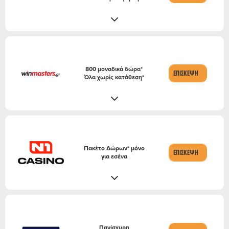
800 μοναδικά δώρα*
ΕΠΙΣΚΕΨΗ
Όλα χωρίς κατάθεση*
Πακέτο Δώρων* μόνο
ΕΠΙΣΚΕΨΗ
για εσένα
Πανίσχυρη