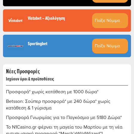
Vistabet – Αξιολόγηση
Παίξε Νόμιμα
Sportingbet
Παίξε Νόμιμα
Νέες Προσφορές
Ισχύουν όροι & προϋποθέσεις
Προσφορά* χωρίς κατάθεση με 1000 δώρα*
Betsson: Σούπερ προσφορά* με 240 δώρα* χωρίς
κατάθεση & 1 γύρισμα
Προσφορά Γνωριμίας για το Παγκόσμιο με 5180 Δώρα*
Το N1Casino.gr φέρνει τη μαγεία του Μαρτίου με τη νέα
εντυπωσιακή προσφορά “March’sWildWizard”!