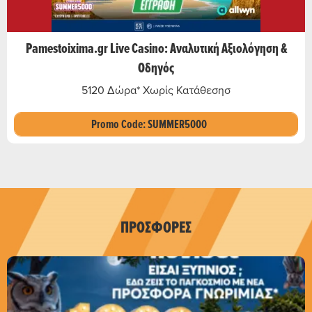
Pamestoixima.gr Live Casino: Αναλυτική Αξιολόγηση &
Οδηγός
5120 Δώρα* Χωρίς Κατάθεσησ
Promo Code: SUMMER5000
ΠΡΟΣΦΟΡΕΣ