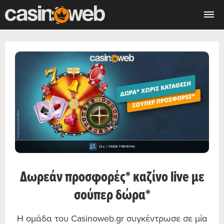
Δωρεάν προσφορές* καζίνο live με
σούπερ δώρα*
Η ομάδα του Casinoweb.gr συγκέντρωσε σε μία