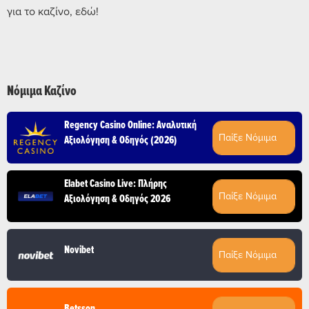
για το καζίνο, εδώ!
Νόμιμα Καζίνο
Regency Casino Online: Αναλυτική
Παίξε Νόμιμα
Αξιολόγηση & Οδηγός (2026)
Elabet Casino Live: Πλήρης
Παίξε Νόμιμα
Αξιολόγηση & Οδηγός 2026
Novibet
Παίξε Νόμιμα
Betsson