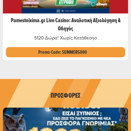
Pamestoixima.gr Live Casino: Αναλυτική Αξιολόγηση &
Οδηγός
5120 Δώρα* Χωρίς Κατάθεσησ
Promo Code: SUMMER5000
ΠΡΟΣΦΟΡΕΣ