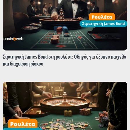
Στρατηγική James Bond στη ρουλέτα: Οδηγός για έξυπνο παιχνίδι
και διαχείριση ρίσκου