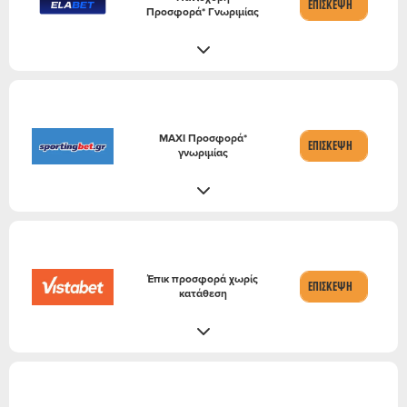
ΕΠΙΣΚΕΨΗ
Προσφορά* Γνωριμίας
MAXI Προσφορά*
ΕΠΙΣΚΕΨΗ
γνωριμίας
Έπικ προσφορά χωρίς
ΕΠΙΣΚΕΨΗ
κατάθεση