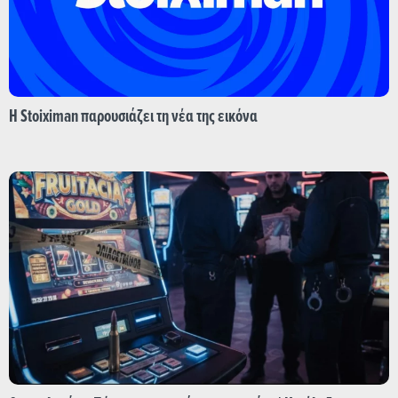
Η Stoiximan παρουσιάζει τη νέα της εικόνα