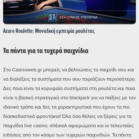
Azure Roulette: Μοναδική εμπειρία ρουλέτας
Τα πάντα για τα τυχερά παιχνίδια
Στο Casinoweb.gr μπορείς να βελτιώσεις το παιχνίδι σου και
να διαλέξεις τα συστήματα που σου ταιριάζουν περισσότερο.
Δες ποια είναι τα κορυφαία συστήματα στη ρουλέτα και ποια
είναι η βασική στρατηγική στο blackjack για να παίξεις με τον
ιδανικό τρόπο και δες τα χαρακτηριστικά που έχουν τα πιο
διασκεδαστικά φρουτάκια! Όλα όσα θέλεις να ξέρεις για τα
παιχνίδια live casino, σπέσιαλ αφιερώματα και οι τελευταίες
ειδήσεις από τον κόσμο των τυχερών παιχνιδιών. Τα πάντα