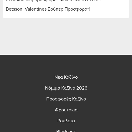
Betsson: Valentines Σούπερ Προσφορά*!
Νέα Καζίνο
Νόμιμα Καζίνο 2026
Προσφορές Καζίνο
Φρουτάκια
Ρουλέτα
Blackjack