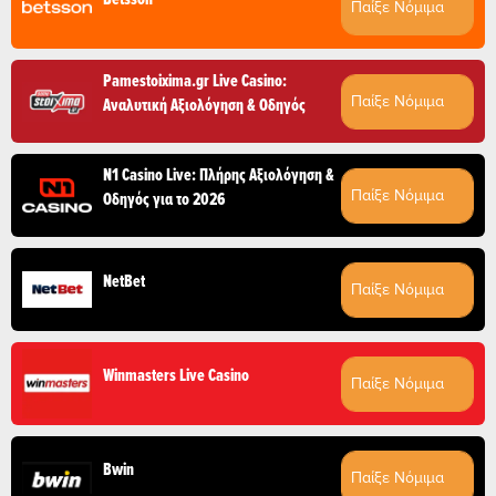
Παίξε Νόμιμα
Pamestoixima.gr Live Casino:
Παίξε Νόμιμα
Αναλυτική Αξιολόγηση & Οδηγός
N1 Casino Live: Πλήρης Αξιολόγηση &
Παίξε Νόμιμα
Οδηγός για το 2026
NetBet
Παίξε Νόμιμα
Winmasters Live Casino
Παίξε Νόμιμα
Bwin
Παίξε Νόμιμα