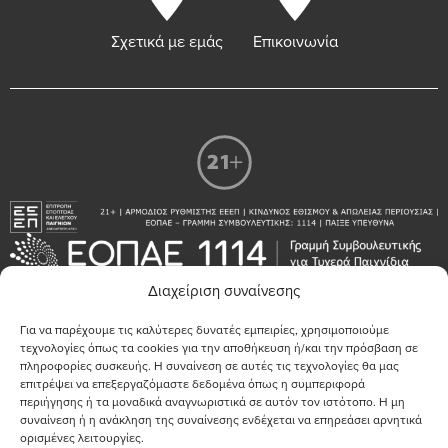
Σχετικά με εμάς
Επικοινωνία
Διαχείριση συναίνεσης
Για να παρέχουμε τις καλύτερες δυνατές εμπειρίες, χρησιμοποιούμε
21+ | ΑΡΜΟΔΙΟΣ ΡΥΘΜΙΣΤΗΣ ΕΕΕΠ | ΚΙΝΔΥΝΟΣ ΕΘΙΣΜΟΥ & ΑΠΩΛΕΙΑΣ
τεχνολογίες όπως τα cookies για την αποθήκευση ή/και την πρόσβαση σε
ΠΕΡΙΟΥΣΙΑΣ | ΕΟΠΑΕ – ΓΡΑΜΜΗ ΣΥΜΒΟΥΛΕΥΤΙΚΗΣ: 1114 | ΠΑΙΞΕ ΥΠΕΥΘΥΝΑ
πληροφορίες συσκευής. Η συναίνεση σε αυτές τις τεχνολογίες θα μας
| *Για όλες τις Προσφορές: Ισχύουν όροι και προϋποθέσεις
επιτρέψει να επεξεργαζόμαστε δεδομένα όπως η συμπεριφορά
περιήγησης ή τα μοναδικά αναγνωριστικά σε αυτόν τον ιστότοπο. Η μη
συναίνεση ή η ανάκληση της συναίνεσης ενδέχεται να επηρεάσει αρνητικά
ορισμένες λειτουργίες.