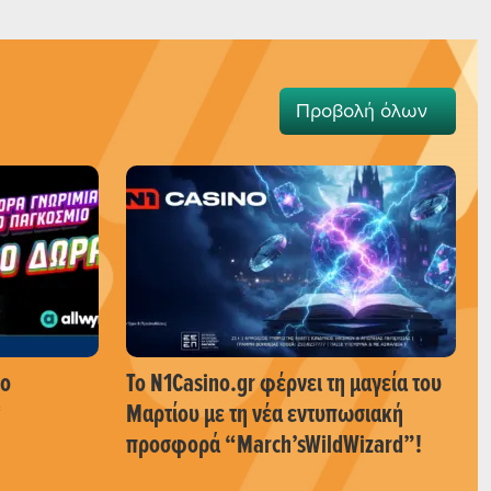
Προβολή όλων
το
Το N1Casino.gr φέρνει τη μαγεία του
*
Μαρτίου με τη νέα εντυπωσιακή
προσφορά “March’sWildWizard”!