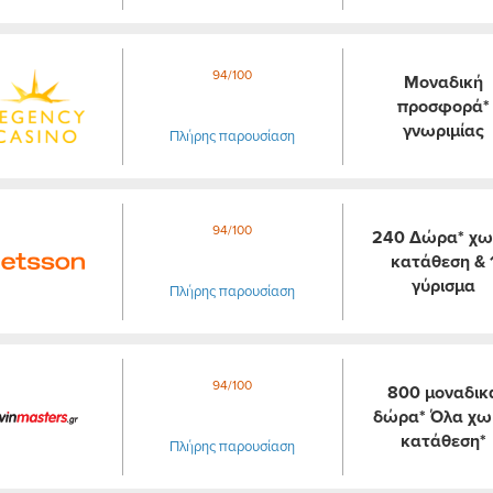
94/100
Μοναδική
προσφορά*
γνωριμίας
Πλήρης παρουσίαση
94/100
240 Δώρα* χω
κατάθεση & 
γύρισμα
Πλήρης παρουσίαση
94/100
800 μοναδικ
δώρα* Όλα χω
κατάθεση*
Πλήρης παρουσίαση