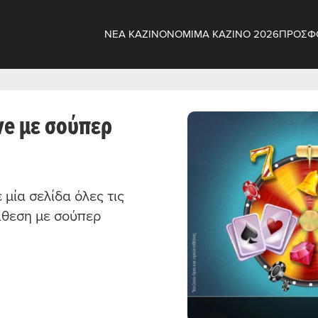
ΝΕΑ ΚΑΖΙΝΟ
ΝΟΜΙΜΑ ΚΑΖΙΝΟ 2026
ΠΡΟΣΦΟ
ve με σούπερ
μία σελίδα όλες τις
άθεση με σούπερ