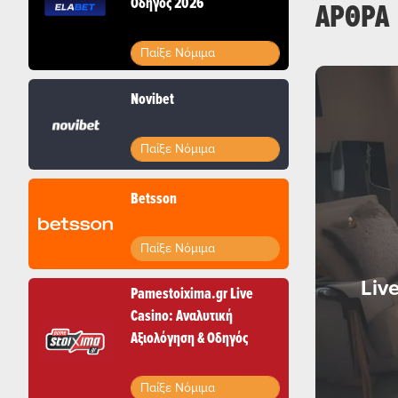
Οδηγός 2026
ΑΡΘΡΑ
Παίξε Νόμιμα
Novibet
Παίξε Νόμιμα
Betsson
Παίξε Νόμιμα
Liv
Pamestoixima.gr Live
Casino: Αναλυτική
Αξιολόγηση & Οδηγός
Παίξε Νόμιμα