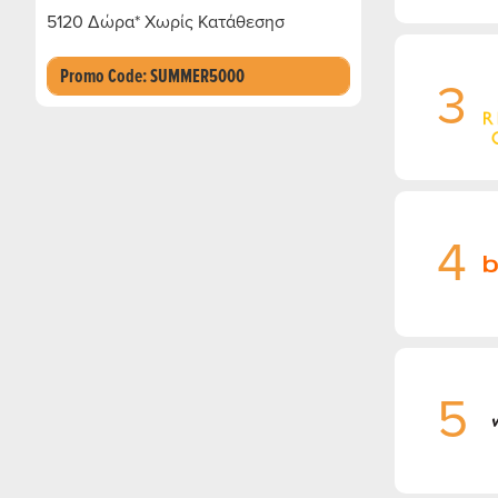
5120 Δώρα* Χωρίς Κατάθεσησ
Promo Code: SUMMER5000
3
4
5