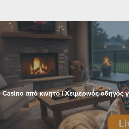
e Casino από κινητό | Χειμερινός οδηγός γ