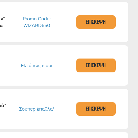
ν*
Promo Code:
ΕΠΙΣΚΕΨΗ
να
WIZARD650
ΕΠΙΣΚΕΨΗ
Ela όπως είσαι
ρά*
ΕΠΙΣΚΕΨΗ
Σούπερ έπαθλα*