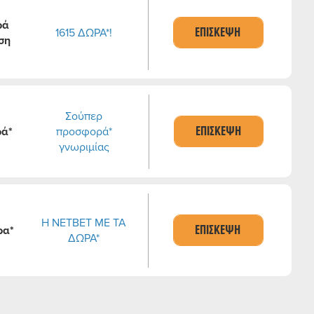
ρά
ΕΠΙΣΚΕΨΗ
1615 ΔΩΡΑ*!
ση
Σούπερ
ΕΠΙΣΚΕΨΗ
ρά*
προσφορά*
γνωριμίας
Η NETBET ΜΕ ΤΑ
ΕΠΙΣΚΕΨΗ
ρα*
ΔΩΡΑ*