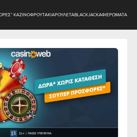
ΡΕΣ* ΚΑΖΙΝΟ
ΦΡΟΥΤΑΚΙΑ
ΡΟΥΛΕΤΑ
BLACKJACK
ΑΦΙΕΡΩΜΑΤΑ