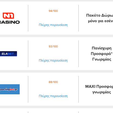
94/100
Πακέτο Δώρω
μόνο για εσέ
Πλήρης παρουσίαση
93/100
Πανίσχυρη
Προσφορά*
Γνωριμίας
Πλήρης παρουσίαση
88/100
MAXI Προσφο
γνωριμίας
Πλήρης παρουσίαση