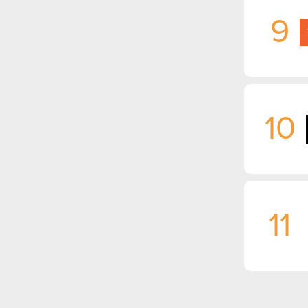
9
10
11