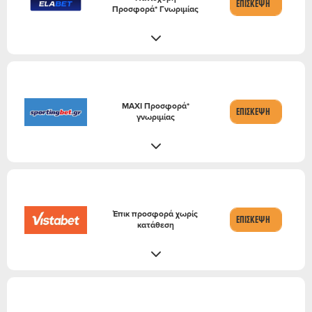
ΕΠΙΣΚΕΨΗ
Προσφορά* Γνωριμίας
MAXI Προσφορά*
ΕΠΙΣΚΕΨΗ
γνωριμίας
Έπικ προσφορά χωρίς
ΕΠΙΣΚΕΨΗ
κατάθεση