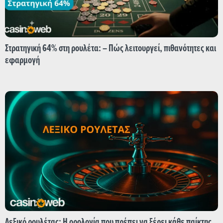
Στρατηγική 64% στη ρουλέτα: – Πώς λειτουργεί, πιθανότητες και
εφαρμογή
Λεξικό ρουλέτας: Η ορολογία που πρέπει να ξέρει κάθε παίκτης