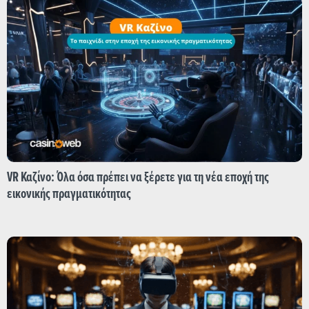
VR Καζίνο: Όλα όσα πρέπει να ξέρετε για τη νέα εποχή της
εικονικής πραγματικότητας