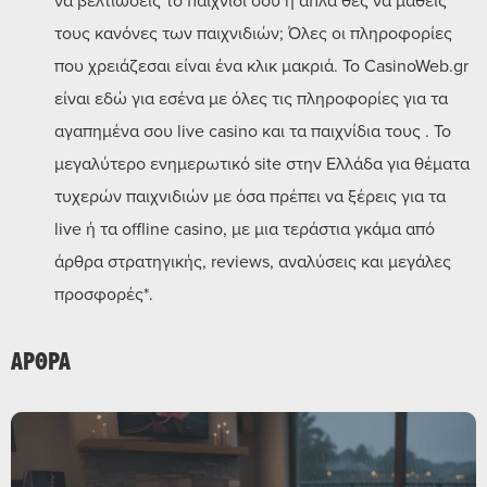
να βελτιώσεις το παιχνίδι σου ή απλά θες να μάθεις
τους κανόνες των παιχνιδιών; Όλες οι πληροφορίες
που χρειάζεσαι είναι ένα κλικ μακριά. Το CasinoWeb.gr
είναι εδώ για εσένα με όλες τις πληροφορίες για τα
αγαπημένα σου live casino και τα παιχνίδια τους . Το
μεγαλύτερο ενημερωτικό site στην Ελλάδα για θέματα
τυχερών παιχνιδιών με όσα πρέπει να ξέρεις για τα
live ή τα offline casino, με μια τεράστια γκάμα από
άρθρα στρατηγικής, reviews, αναλύσεις και μεγάλες
προσφορές*.
ΑΡΘΡΑ