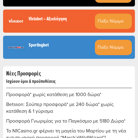
Vistabet – Αξιολόγηση
Παίξε Νόμιμα
Sportingbet
Παίξε Νόμιμα
Νέες Προσφορές
Ισχύουν όροι & προϋποθέσεις
Προσφορά* χωρίς κατάθεση με 1000 δώρα*
Betsson: Σούπερ προσφορά* με 240 δώρα* χωρίς
κατάθεση & 1 γύρισμα
Προσφορά Γνωριμίας για το Παγκόσμιο με 5180 Δώρα*
Το N1Casino.gr φέρνει τη μαγεία του Μαρτίου με τη νέα
εντυπωσιακή προσφορά “March’sWildWizard”!