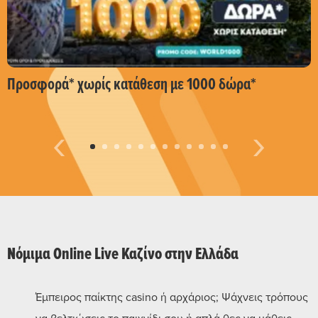
Προσφορά* χωρίς κατάθεση με 1000 δώρα*
‹
›
Νόμιμα Online Live Καζίνο στην Ελλάδα
Έμπειρος παίκτης casino ή αρχάριος; Ψάχνεις τρόπους