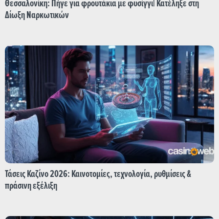
Θεσσαλονίκη: Πήγε για φρουτάκια με φυσίγγι| Κατέληξε στη
Δίωξη Ναρκωτικών
Τάσεις Καζίνο 2026: Καινοτομίες, τεχνολογία, ρυθμίσεις &
πράσινη εξέλιξη