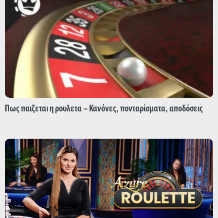
Πως παιζεται η ρουλετα – Κανόνες, πονταρίσματα, αποδόσεις