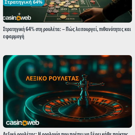
Στρατηγική 64% στη ρουλέτα: – Πώς λειτουργεί, πιθανότητες και
εφαρμογή
Λεξικό ρουλέτας: Η ορολογία που πρέπει να ξέρει κάθε παίκτης