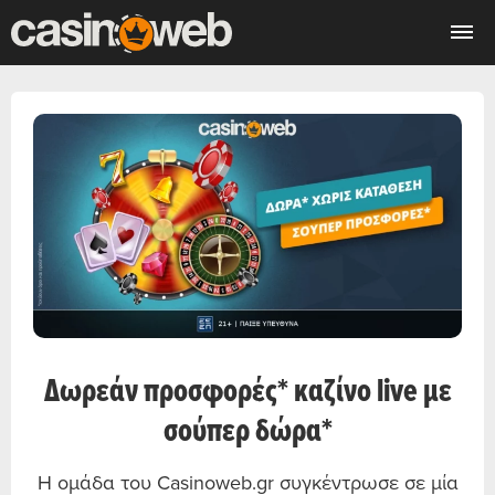
Δωρεάν προσφορές* καζίνο live με
σούπερ δώρα*
Η ομάδα του Casinoweb.gr συγκέντρωσε σε μία