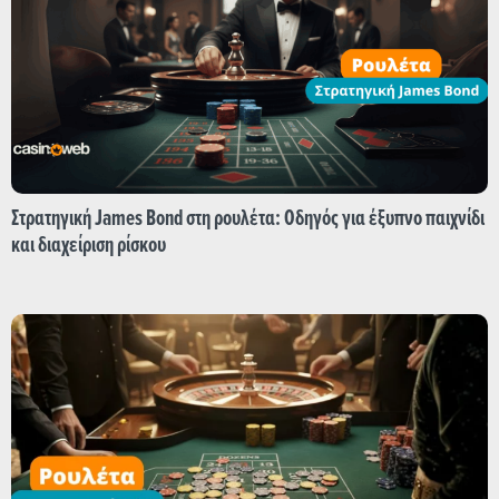
Στρατηγική James Bond στη ρουλέτα: Οδηγός για έξυπνο παιχνίδι
και διαχείριση ρίσκου