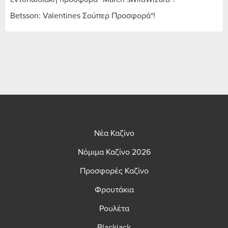
Betsson: Valentines Σούπερ Προσφορά*!
Νέα Καζίνο
Νόμιμα Καζίνο 2026
Προσφορές Καζίνο
Φρουτάκια
Ρουλέτα
Blackjack