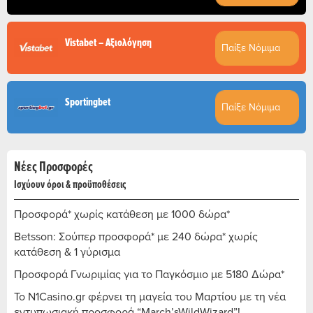
Vistabet – Αξιολόγηση
Παίξε Νόμιμα
Sportingbet
Παίξε Νόμιμα
Νέες Προσφορές
Ισχύουν όροι & προϋποθέσεις
Προσφορά* χωρίς κατάθεση με 1000 δώρα*
Betsson: Σούπερ προσφορά* με 240 δώρα* χωρίς
κατάθεση & 1 γύρισμα
Προσφορά Γνωριμίας για το Παγκόσμιο με 5180 Δώρα*
Το N1Casino.gr φέρνει τη μαγεία του Μαρτίου με τη νέα
εντυπωσιακή προσφορά “March’sWildWizard”!