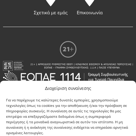
Σχετικά με εμάς
Επικοινωνία
Διαχείριση συναίνεσης
Για να παρέχουμε τις καλύτερες δυνατές εμπειρίες, χρησιμοποιούμε
21+ | ΑΡΜΟΔΙΟΣ ΡΥΘΜΙΣΤΗΣ ΕΕΕΠ | ΚΙΝΔΥΝΟΣ ΕΘΙΣΜΟΥ & ΑΠΩΛΕΙΑΣ
τεχνολογίες όπως τα cookies για την αποθήκευση ή/και την πρόσβαση σε
ΠΕΡΙΟΥΣΙΑΣ | ΕΟΠΑΕ – ΓΡΑΜΜΗ ΣΥΜΒΟΥΛΕΥΤΙΚΗΣ: 1114 | ΠΑΙΞΕ ΥΠΕΥΘΥΝΑ
πληροφορίες συσκευής. Η συναίνεση σε αυτές τις τεχνολογίες θα μας
| *Για όλες τις Προσφορές: Ισχύουν όροι και προϋποθέσεις
επιτρέψει να επεξεργαζόμαστε δεδομένα όπως η συμπεριφορά
περιήγησης ή τα μοναδικά αναγνωριστικά σε αυτόν τον ιστότοπο. Η μη
συναίνεση ή η ανάκληση της συναίνεσης ενδέχεται να επηρεάσει αρνητικά
ορισμένες λειτουργίες.