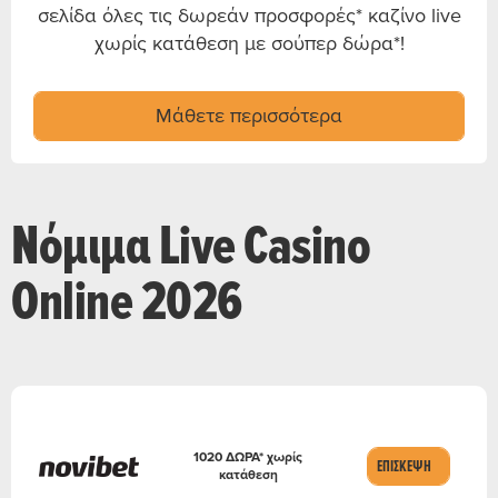
σελίδα όλες τις δωρεάν προσφορές* καζίνο live
χωρίς κατάθεση με σούπερ δώρα*!
Μάθετε περισσότερα
Νόμιμα Live Casino
Online 2026
1020 ΔΩΡΑ* χωρίς
ΕΠΙΣΚΕΨΗ
κατάθεση