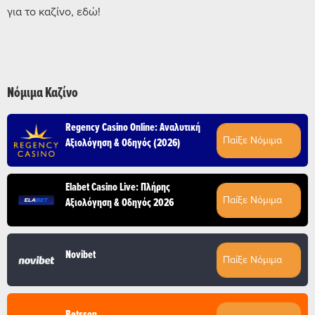
για το καζίνο, εδώ!
Νόμιμα Καζίνο
Regency Casino Online: Αναλυτική
Παίξε Νόμιμα
Αξιολόγηση & Οδηγός (2026)
Elabet Casino Live: Πλήρης
Παίξε Νόμιμα
Αξιολόγηση & Οδηγός 2026
Novibet
Παίξε Νόμιμα
Betsson