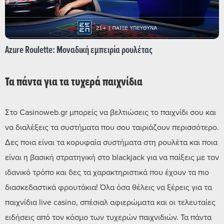
Azure Roulette: Μοναδική εμπειρία ρουλέτας
Τα πάντα για τα τυχερά παιχνίδια
Στο Casinoweb.gr μπορείς να βελτιώσεις το παιχνίδι σου και
να διαλέξεις τα συστήματα που σου ταιριάζουν περισσότερο.
Δες ποια είναι τα κορυφαία συστήματα στη ρουλέτα και ποια
είναι η βασική στρατηγική στο blackjack για να παίξεις με τον
ιδανικό τρόπο και δες τα χαρακτηριστικά που έχουν τα πιο
διασκεδαστικά φρουτάκια! Όλα όσα θέλεις να ξέρεις για τα
παιχνίδια live casino, σπέσιαλ αφιερώματα και οι τελευταίες
ειδήσεις από τον κόσμο των τυχερών παιχνιδιών. Τα πάντα