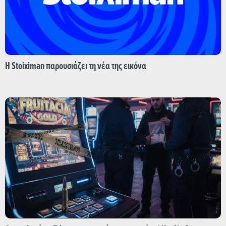
Η Stoiximan παρουσιάζει τη νέα της εικόνα