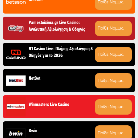
Παίξε Νόμιμα
Pamestoixima.gr Live Casino:
Παίξε Νόμιμα
Αναλυτική Αξιολόγηση & Οδηγός
N1 Casino Live: Πλήρης Αξιολόγηση &
Παίξε Νόμιμα
Οδηγός για το 2026
NetBet
Παίξε Νόμιμα
Winmasters Live Casino
Παίξε Νόμιμα
Bwin
Παίξε Νόμιμα