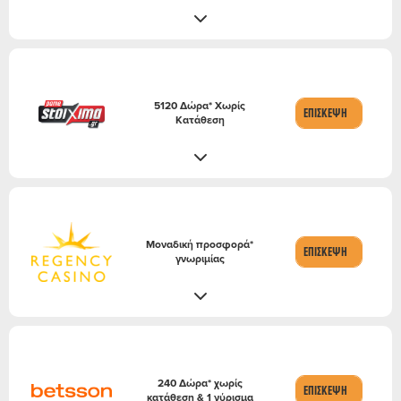
5120 Δώρα* Χωρίς
ΕΠΙΣΚΕΨΗ
Κατάθεση
Μοναδική προσφορά*
ΕΠΙΣΚΕΨΗ
γνωριμίας
240 Δώρα* χωρίς
ΕΠΙΣΚΕΨΗ
κατάθεση & 1 γύρισμα