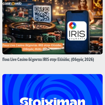
Ποια Live Casino δέχονται IRIS στην Ελλάδα; (Οδηγός 2026)