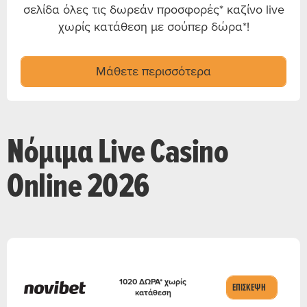
σελίδα όλες τις δωρεάν προσφορές* καζίνο live
χωρίς κατάθεση με σούπερ δώρα*!
Μάθετε περισσότερα
Νόμιμα Live Casino
Online 2026
1020 ΔΩΡΑ* χωρίς
ΕΠΙΣΚΕΨΗ
κατάθεση