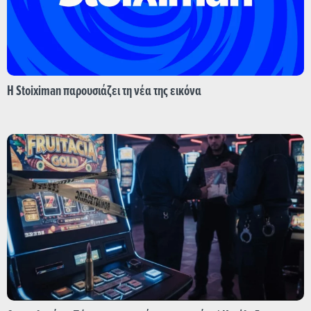
Η Stoiximan παρουσιάζει τη νέα της εικόνα