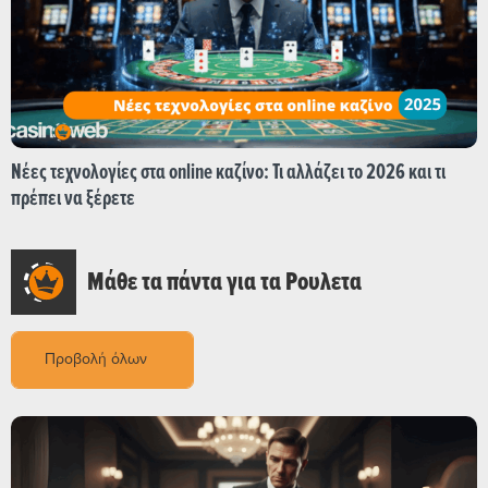
Νέες τεχνολογίες στα online καζίνο: Τι αλλάζει το 2026 και τι
πρέπει να ξέρετε
Μάθε τα πάντα για τα Ρουλετα
Προβολή όλων