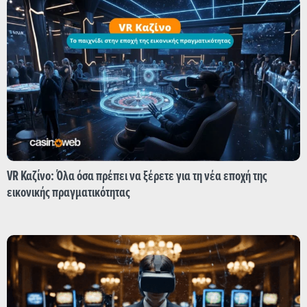
VR Καζίνο: Όλα όσα πρέπει να ξέρετε για τη νέα εποχή της
εικονικής πραγματικότητας