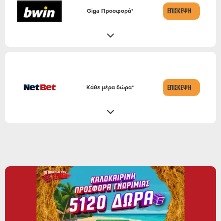
ΕΠΙΣΚΕΨΗ
Giga Προσφορά*
ΕΠΙΣΚΕΨΗ
Kάθε μέρα δώρα*