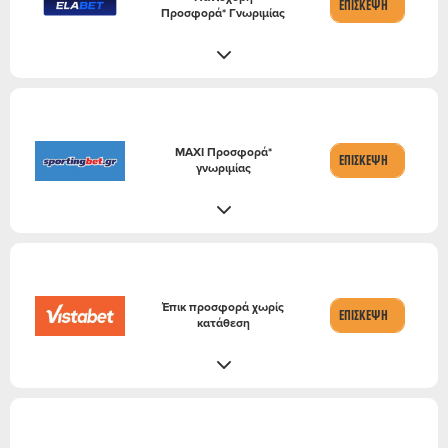
ΕΠΙΣΚΕΨΗ
Προσφορά* Γνωριμίας
MAXI Προσφορά*
ΕΠΙΣΚΕΨΗ
γνωριμίας
Έπικ προσφορά χωρίς
ΕΠΙΣΚΕΨΗ
κατάθεση