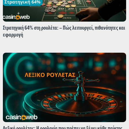
Στρατηγική 64% στη ρουλέτα: – Πώς λειτουργεί, πιθανότητες και
εφαρμογή
Λεξικό ρουλέτας: Η ορολογία που πρέπει να ξέρει κάθε παίκτης