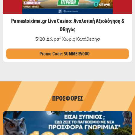
Pamestoixima.gr Live Casino: Αναλυτική Αξιολόγηση &
Οδηγός
5120 Δώρα* Χωρίς Κατάθεσησ
Promo Code: SUMMER5000
ΠΡΟΣΦΟΡΕΣ