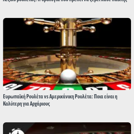
Ευρωπαϊκή Ρουλέτα vs Αμερικάνικη Ρουλέτα: Ποια είναι η
Καλύτερη για Αρχάριους