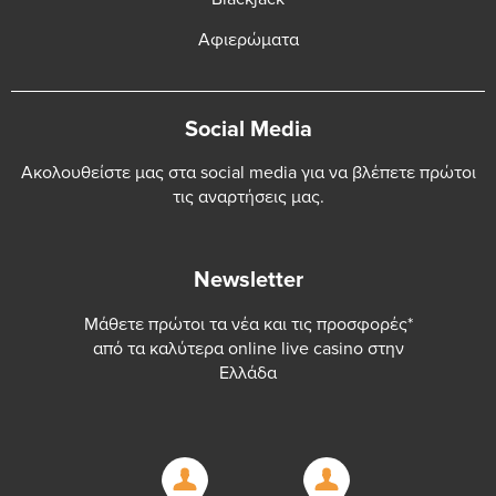
Αφιερώματα
Social Media
Ακολουθείστε μας στα social media για να βλέπετε πρώτοι
τις αναρτήσεις μας.
Newsletter
Μάθετε πρώτοι τα νέα και τις προσφορές*
από τα καλύτερα online live casino στην
Ελλάδα