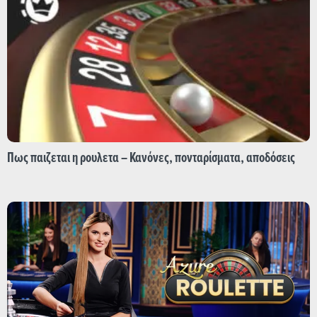
Πως παιζεται η ρουλετα – Κανόνες, πονταρίσματα, αποδόσεις