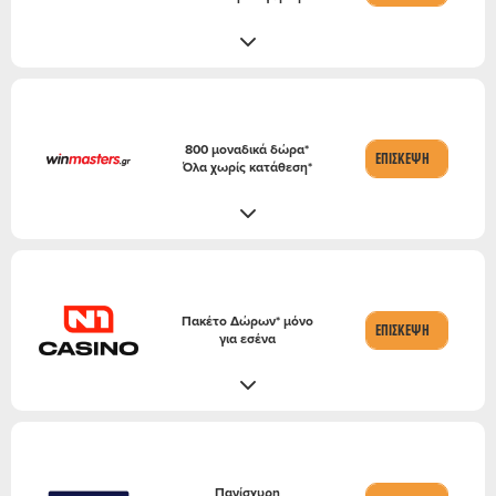
800 μοναδικά δώρα*
ΕΠΙΣΚΕΨΗ
Όλα χωρίς κατάθεση*
Πακέτο Δώρων* μόνο
ΕΠΙΣΚΕΨΗ
για εσένα
Πανίσχυρη