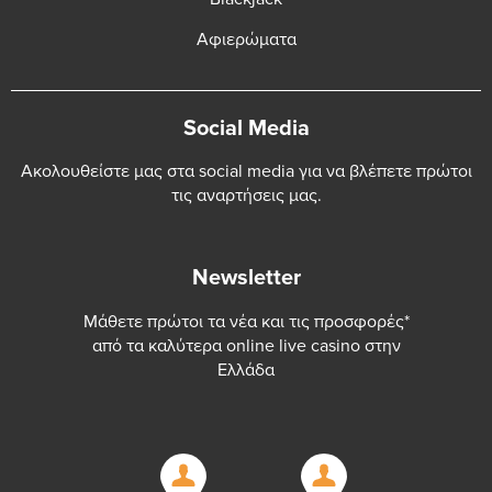
Αφιερώματα
Social Media
Ακολουθείστε μας στα social media για να βλέπετε πρώτοι
τις αναρτήσεις μας.
Newsletter
Μάθετε πρώτοι τα νέα και τις προσφορές*
από τα καλύτερα online live casino στην
Ελλάδα