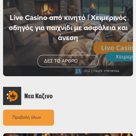
Live Casino από κινητό | Χειμερινός
οδηγός για παιχνίδι με ασφάλεια και
άνεση
ΔΕΣ ΤΟ ΑΡΘΡΟ
Νεα Καζινο
Προβολή όλων