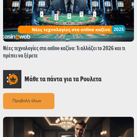
Νέες τεχνολογίες στα online καζίνο: Τι αλλάζει το 2026 και τι
πρέπει να ξέρετε
Μάθε τα πάντα για τα Ρουλετα
Προβολή όλων