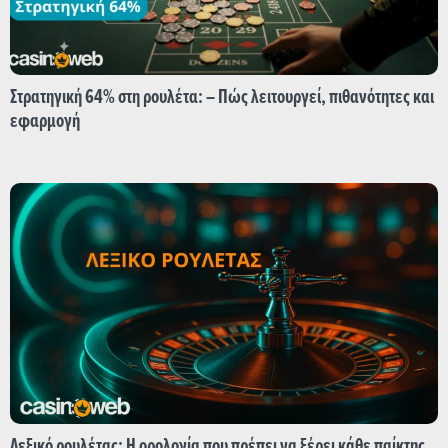
Στρατηγική 64% στη ρουλέτα: – Πώς λειτουργεί, πιθανότητες και
εφαρμογή
Λεξικό ρουλέτας: Η ορολογία που πρέπει να ξέρει κάθε παίκτης