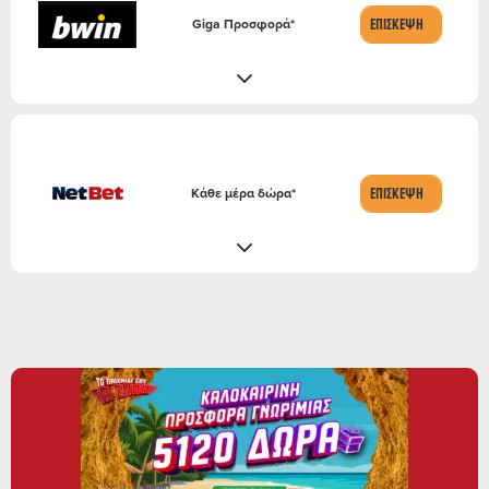
ΕΠΙΣΚΕΨΗ
Giga Προσφορά*
ΕΠΙΣΚΕΨΗ
Kάθε μέρα δώρα*