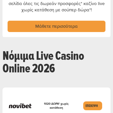
σελίδα όλες τις δωρεάν προσφορές* καζίνο live
χωρίς κατάθεση με σούπερ δώρα*!
Μάθετε περισσότερα
Νόμιμα Live Casino
Online 2026
1020 ΔΩΡΑ* χωρίς
ΕΠΙΣΚΕΨΗ
κατάθεση