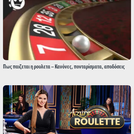
Πως παιζεται η ρουλετα – Κανόνες, πονταρίσματα, αποδόσεις