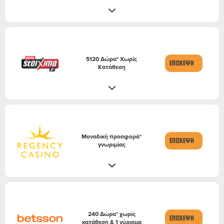
5120 Δώρα* Χωρίς
ΕΠΙΣΚΕΨΗ
Κατάθεση
Μοναδική προσφορά*
ΕΠΙΣΚΕΨΗ
γνωριμίας
240 Δώρα* χωρίς
ΕΠΙΣΚΕΨΗ
κατάθεση & 1 γύρισμα