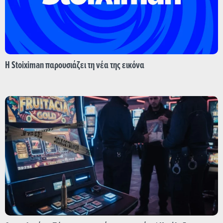
Η Stoiximan παρουσιάζει τη νέα της εικόνα