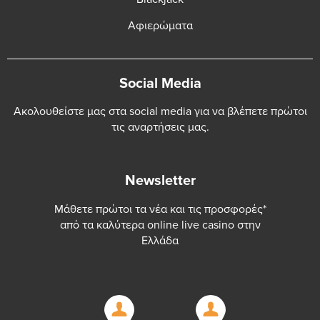
Αφιερώματα
Social Media
Ακολουθείστε μας στα social media για να βλέπετε πρώτοι
τις αναρτήσεις μας.
Newsletter
Μάθετε πρώτοι τα νέα και τις προσφορές*
από τα καλύτερα online live casino στην
Ελλάδα