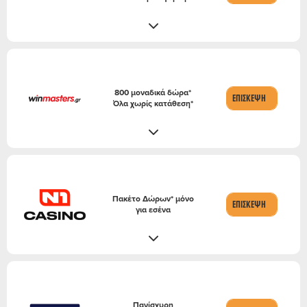
800 μοναδικά δώρα*
ΕΠΙΣΚΕΨΗ
Όλα χωρίς κατάθεση*
Πακέτο Δώρων* μόνο
ΕΠΙΣΚΕΨΗ
για εσένα
Πανίσχυρη