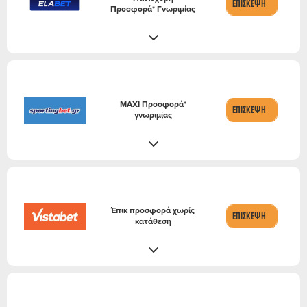
ΕΠΙΣΚΕΨΗ
Προσφορά* Γνωριμίας
MAXI Προσφορά*
ΕΠΙΣΚΕΨΗ
γνωριμίας
Έπικ προσφορά χωρίς
ΕΠΙΣΚΕΨΗ
κατάθεση