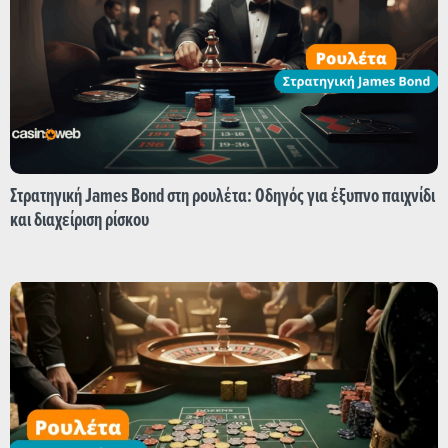
Στρατηγική James Bond στη ρουλέτα: Οδηγός για έξυπνο παιχνίδι
και διαχείριση ρίσκου