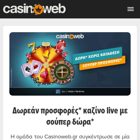
Δωρεάν προσφορές* καζίνο live με
σούπερ δώρα*
Η ομάδα του Casinoweb.gr συγκέντρωσε σε μία