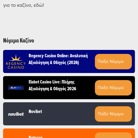
για το καζίνο, εδώ!
Νόμιμα Καζίνο
Regency Casino Online: Αναλυτική
Παίξε Νόμιμα
Αξιολόγηση & Οδηγός (2026)
Elabet Casino Live: Πλήρης
Παίξε Νόμιμα
Αξιολόγηση & Οδηγός 2026
Novibet
Παίξε Νόμιμα
Betsson