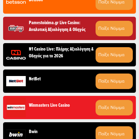
Παίξε Νόμιμα
Pamestoixima.gr Live Casino:
Παίξε Νόμιμα
Αναλυτική Αξιολόγηση & Οδηγός
N1 Casino Live: Πλήρης Αξιολόγηση &
Παίξε Νόμιμα
Οδηγός για το 2026
NetBet
Παίξε Νόμιμα
Winmasters Live Casino
Παίξε Νόμιμα
Bwin
Παίξε Νόμιμα