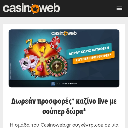
Δωρεάν προσφορές* καζίνο live με
σούπερ δώρα*
Η ομάδα του Casinoweb.gr συγκέντρωσε σε μία