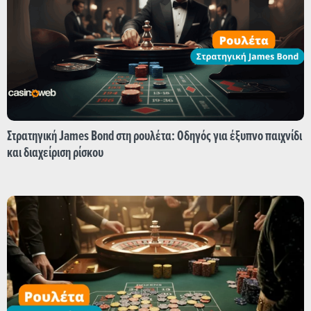
Στρατηγική James Bond στη ρουλέτα: Οδηγός για έξυπνο παιχνίδι
και διαχείριση ρίσκου