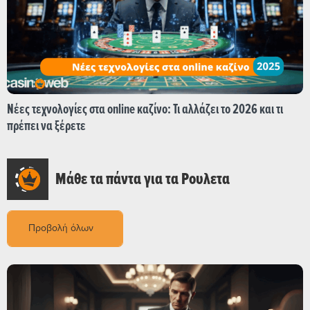
Νέες τεχνολογίες στα online καζίνο: Τι αλλάζει το 2026 και τι
πρέπει να ξέρετε
Μάθε τα πάντα για τα Ρουλετα
Προβολή όλων