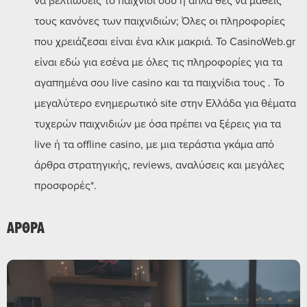
να βελτιώσεις το παιχνίδι σου ή απλά θες να μάθεις
τους κανόνες των παιχνιδιών; Όλες οι πληροφορίες
που χρειάζεσαι είναι ένα κλικ μακριά. Το CasinoWeb.gr
είναι εδώ για εσένα με όλες τις πληροφορίες για τα
αγαπημένα σου live casino και τα παιχνίδια τους . Το
μεγαλύτερο ενημερωτικό site στην Ελλάδα για θέματα
τυχερών παιχνιδιών με όσα πρέπει να ξέρεις για τα
live ή τα offline casino, με μια τεράστια γκάμα από
άρθρα στρατηγικής, reviews, αναλύσεις και μεγάλες
προσφορές*.
ΑΡΘΡΑ