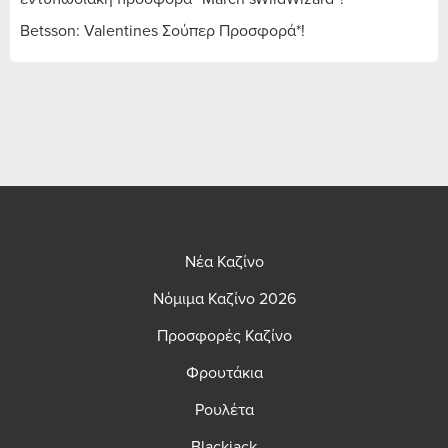
Betsson: Valentines Σούπερ Προσφορά*!
Νέα Καζίνο
Νόμιμα Καζίνο 2026
Προσφορές Καζίνο
Φρουτάκια
Ρουλέτα
Blackjack